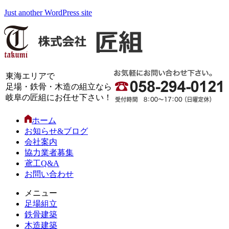
Just another WordPress site
東海エリアで
足場・鉄骨・木造の組立なら
岐阜の匠組にお任せ下さい！
ホーム
お知らせ&ブログ
会社案内
協力業者募集
鳶工Q&A
お問い合わせ
メニュー
足場組立
鉄骨建築
木造建築